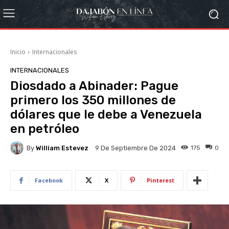
Inicio
Internacionales
INTERNACIONALES
Diosdado a Abinader: Pague
primero los 350 millones de
dólares que le debe a Venezuela
en petróleo
By
William Estevez
175
0
9 De Septiembre De 2024
Facebook
X
Pinterest