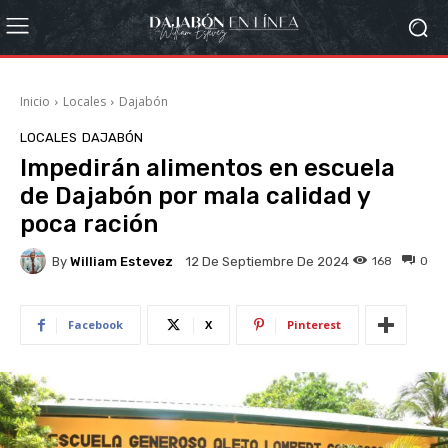
Inicio
Locales
Dajabón
LOCALES
DAJABÓN
Impedirán alimentos en escuela
de Dajabón por mala calidad y
poca ración
By
William Estevez
168
0
12 De Septiembre De 2024
Facebook
X
Pinterest