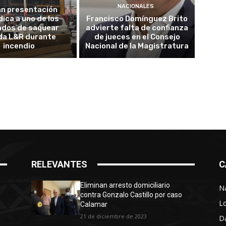
NACIONALES
an presentación
dica a uno de los
Francisco Domínguez Brito
ados de saquear
advierte falta de confianza
da L&R durante
de jueces en el Consejo
incendio
Nacional de la Magistratura
RELEVANTES
C
Eliminan arresto domiciliario
N
contra Gonzalo Castillo por caso
L
Calamar
21 de diciembre de 2023
D