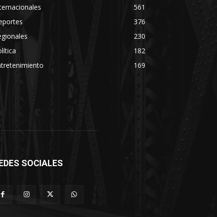
ternacionales
561
eportes
376
egionales
230
lítica
182
tretenimiento
169
EDES SOCIALES