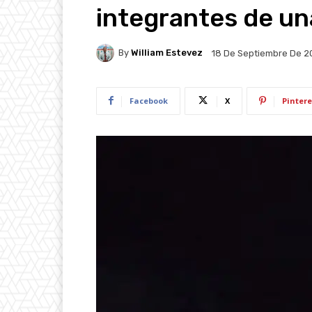
integrantes de un
By
William Estevez
18 De Septiembre De 2
Facebook
X
Pintere