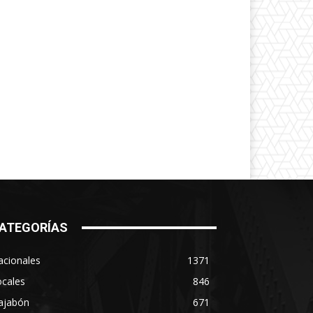
ATEGORÍAS
acionales
1371
ocales
846
ajabón
671