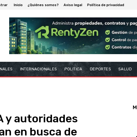
ntrar
Inicio
¿Quiénes somos?
Aviso legal
Política de privacidad
NALES
INTERNACIONALES
POLITICA
DEPORTES
SALUD
M
 y autoridades
an en busca de