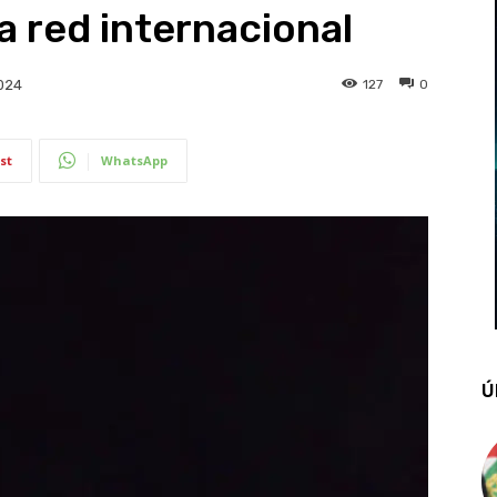
a red internacional
127
0
024
st
WhatsApp
Ú