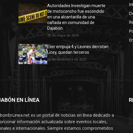
In
Autoridades Investigan muerte
de motoconcho fue escondido
D
en una alcantarilla de una
R
cañada en comunidad de
Dajabón.
Po
18 de mayo de 2024
En
Elier empuja 4 y Leones derrotan
Licey, quedan terceros
23 de diciembre de 2023
ABÓN EN LÍNEA
R
nea
bonEnLinea.net es un portal de noticias en línea dedicado a
orcionar información actualizada sobre eventos locales,
onales e internacionales. Siempre estamos comprometidos