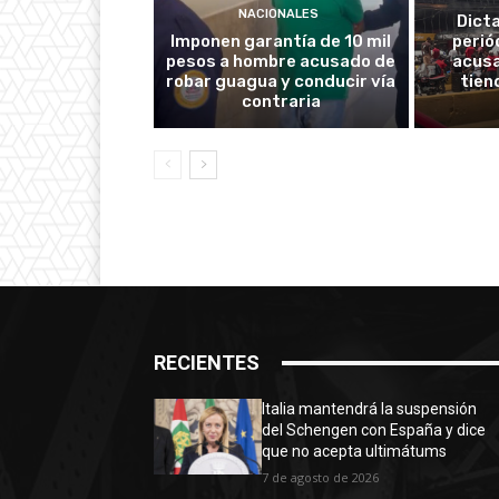
NACIONALES
Dict
Imponen garantía de 10 mil
perió
pesos a hombre acusado de
acus
robar guagua y conducir vía
tien
contraria
RECIENTES
Italia mantendrá la suspensión
del Schengen con España y dice
que no acepta ultimátums
7 de agosto de 2026