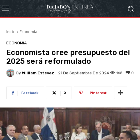
Inicio
Economía
ECONOMÍA
Economista cree presupuesto del
2025 será reformulado
By
William Estevez
165
0
21 De Septiembre De 2024
Facebook
X
Pinterest