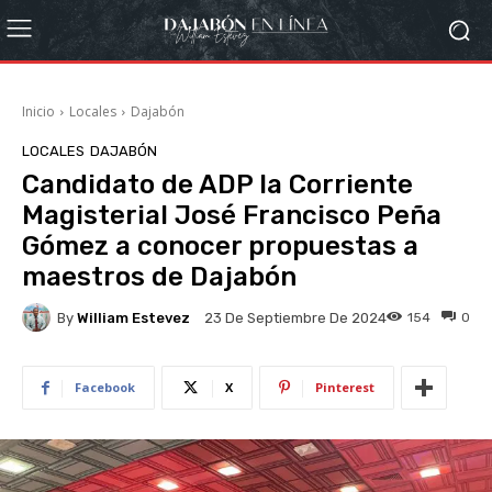
Inicio
Locales
Dajabón
LOCALES
DAJABÓN
Candidato de ADP la Corriente
Magisterial José Francisco Peña
Gómez a conocer propuestas a
maestros de Dajabón
By
William Estevez
154
0
23 De Septiembre De 2024
Facebook
X
Pinterest