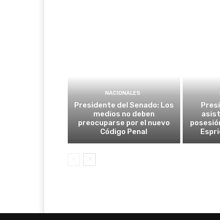
NACIONALES
Presidente del Senado: Los
Pres
medios no deben
asist
preocuparse por el nuevo
posesió
Código Penal
Espri