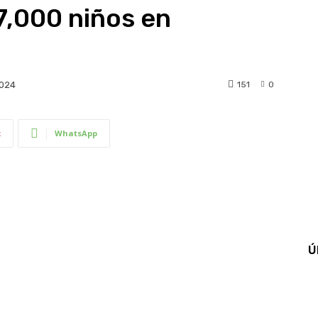
7,000 niños en
151
0
2024
t
WhatsApp
Ú