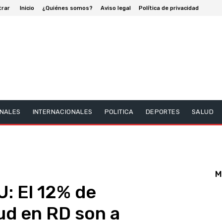
trar
Inicio
¿Quiénes somos?
Aviso legal
Política de privacidad
NALES
INTERNACIONALES
POLITICA
DEPORTES
SALUD
M
U: El 12% de
ud en RD son a