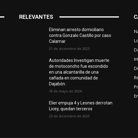
RELEVANTES
C
Eliminan arresto domiciliario
N
contra Gonzalo Castillo por caso
L
Calamar
21 de diciembre de 2023
D
In
Autoridades Investigan muerte
de motoconcho fue escondido
D
en una alcantarilla de una
R
cañada en comunidad de
Dajabón.
Po
18 de mayo de 2024
En
Elier empuja 4 y Leones derrotan
Licey, quedan terceros
23 de diciembre de 2023