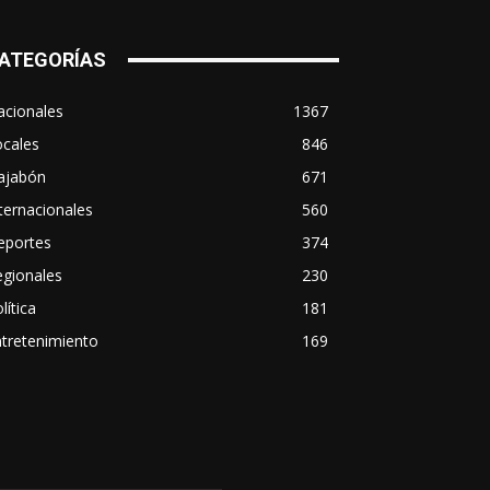
ATEGORÍAS
acionales
1367
ocales
846
ajabón
671
ternacionales
560
eportes
374
egionales
230
lítica
181
tretenimiento
169