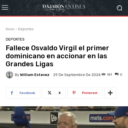
Inicio
Deportes
DEPORTES
Fallece Osvaldo Virgil el primer
dominicano en accionar en las
Grandes Ligas
By
William Estevez
181
0
29 De Septiembre De 2024
Facebook
X
Pinterest