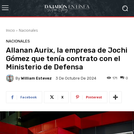
Inicio
Nacionales
NACIONALES
Allanan Aurix, la empresa de Jochi
Gómez que tenía contrato con el
Ministerio de Defensa
By
William Estevez
171
0
3 De Octubre De 2024
Facebook
X
Pinterest