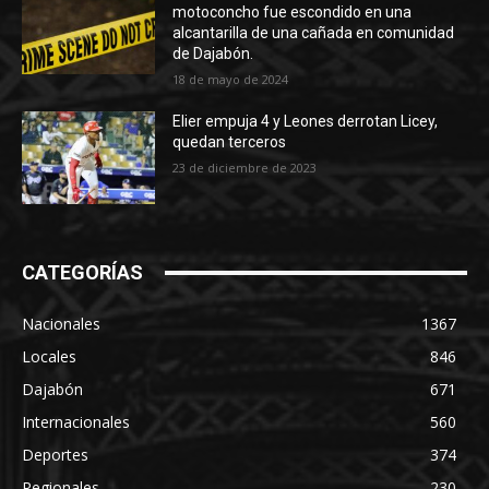
motoconcho fue escondido en una
alcantarilla de una cañada en comunidad
de Dajabón.
18 de mayo de 2024
Elier empuja 4 y Leones derrotan Licey,
quedan terceros
23 de diciembre de 2023
CATEGORÍAS
Nacionales
1367
Locales
846
Dajabón
671
Internacionales
560
Deportes
374
Regionales
230