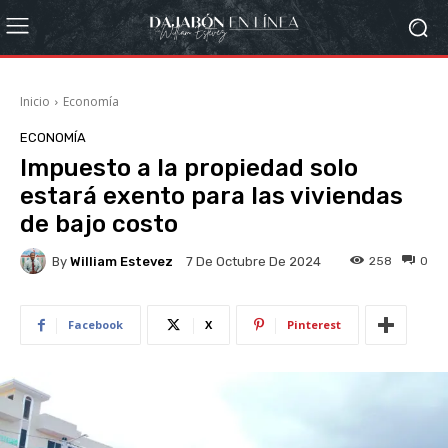
Inicio
Economía
ECONOMÍA
Impuesto a la propiedad solo
estará exento para las viviendas
de bajo costo
By
William Estevez
258
0
7 De Octubre De 2024
Facebook
X
Pinterest