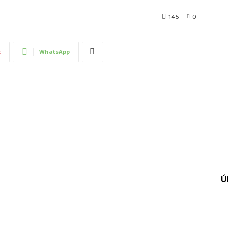
145
0
t
WhatsApp
Ú