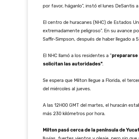
por favor, háganlo", instó el lunes DeSantis a
El centro de huracanes (NHC) de Estados Uni
extremadamente peligroso". En su avance por 
Saffir-Simpson, después de haber llegado a 5,
El NHC llamó a los residentes a "
prepararse h
solicitan las autoridades"
.
Se espera que Milton llegue a Florida, el te
del miércoles al jueves.
A las 12H00 GMT del martes, el huracán esta
más 230 kilómetros por hora.
Milton pasó cerca de la península de Yuca
lluvias, fuertes vientos y oleaje, pero sin q