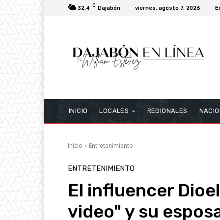
C
32.4
Dajabón
viernes, agosto 7, 2026
E
INICIO
LOCALES
REGIONALES
NACIO
Inicio
Entretenimiento
ENTRETENIMIENTO
El influencer Dioe
video" y su espos