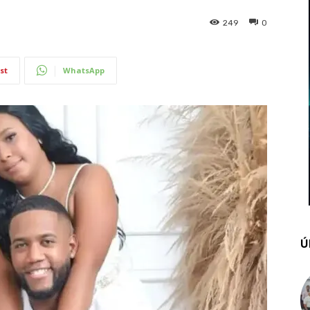
249
0
st
WhatsApp
Ú