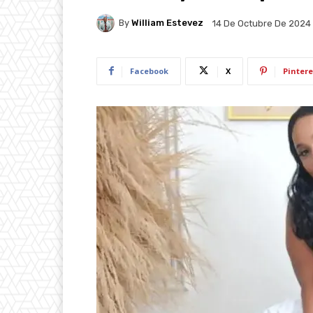
By
William Estevez
14 De Octubre De 2024
Facebook
X
Pintere