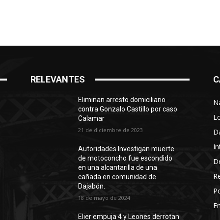
RELEVANTES
C
Eliminan arresto domiciliario
N
contra Gonzalo Castillo por caso
L
Calamar
21 de diciembre de 2023
D
In
Autoridades Investigan muerte
de motoconcho fue escondido
D
en una alcantarilla de una
R
cañada en comunidad de
Dajabón.
Po
18 de mayo de 2024
En
Elier empuja 4 y Leones derrotan