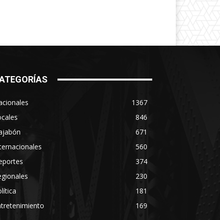
ATEGORÍAS
acionales
1367
ocales
846
ajabón
671
ternacionales
560
eportes
374
egionales
230
lítica
181
tretenimiento
169