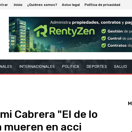
ntrar
Inicio
¿Quiénes somos?
Aviso legal
Política de privacidad
NALES
INTERNACIONALES
POLITICA
DEPORTES
SALUD
M
lmi Cabrera "El de lo
a mueren en acci