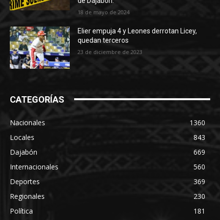
de Dajabón.
18 de mayo de 2024
Elier empuja 4 y Leones derrotan Licey,
quedan terceros
23 de diciembre de 2023
CATEGORÍAS
Nacionales
1360
Locales
843
Dajabón
669
Internacionales
560
Deportes
369
Regionales
230
Política
181