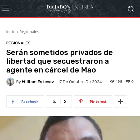
Inicio
Regionales
REGIONALES
Serán sometidos privados de
libertad que secuestraron a
agente en cárcel de Mao
By
William Estevez
198
0
17 De Octubre De 2024
Facebook
X
Pinterest