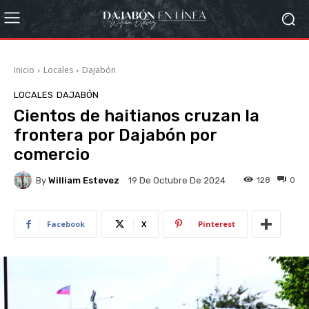
Inicio
Locales
Dajabón
LOCALES
DAJABÓN
Cientos de haitianos cruzan la
frontera por Dajabón por
comercio
By
William Estevez
128
0
19 De Octubre De 2024
Facebook
X
Pinterest