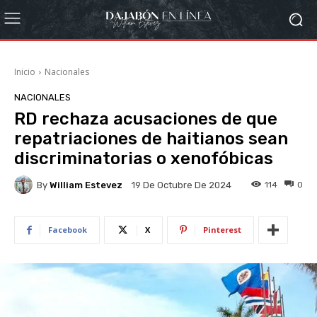
Inicio
Nacionales
NACIONALES
RD rechaza acusaciones de que
repatriaciones de haitianos sean
discriminatorias o xenofóbicas
By
William Estevez
114
0
19 De Octubre De 2024
Facebook
X
Pinterest