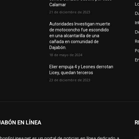
L
Calamar
21 de diciembre de 2023
D
In
Autoridades Investigan muerte
de motoconcho fue escondido
D
en una alcantarilla de una
R
cañada en comunidad de
Dajabón.
Po
18 de mayo de 2024
En
Elier empuja 4 y Leones derrotan
Licey, quedan terceros
23 de diciembre de 2023
ABÓN EN LÍNEA
R
bonEnLinea.net es un portal de noticias en línea dedicado a