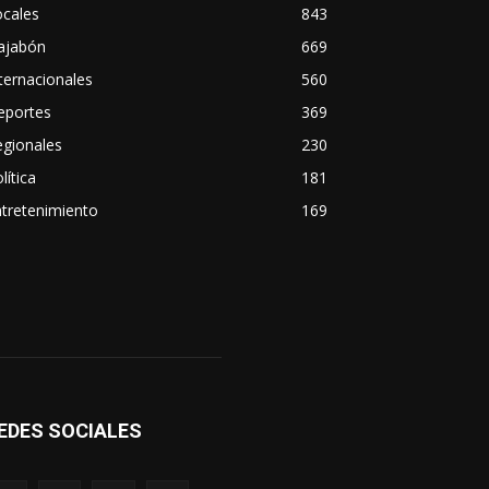
ocales
843
ajabón
669
ternacionales
560
eportes
369
egionales
230
lítica
181
tretenimiento
169
EDES SOCIALES