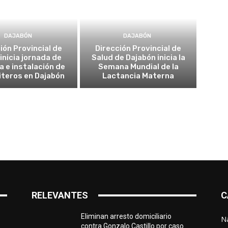
DAJABÓN
DAJABÓN
ión Provincial de
Dirección Provincial de
inicia jornada de
Salud de Dajabón inicia la
a e instalación de
Semana Mundial de la
teros en Dajabón
Lactancia Materna
RELEVANTES
C
Eliminan arresto domiciliario
N
contra Gonzalo Castillo por caso