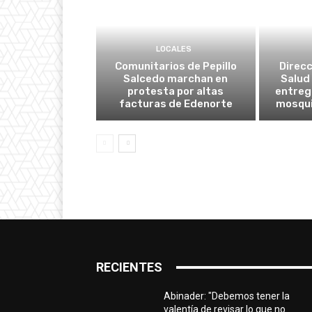
LOCALES
Comunitarios de Pepillo
Direcc
Salcedo marchan en
Salud 
protesta por altas
entreg
facturas de Edenorte
mosqui
RECIENTES
Abinader: "Debemos tener la
valentía de revisar lo que no