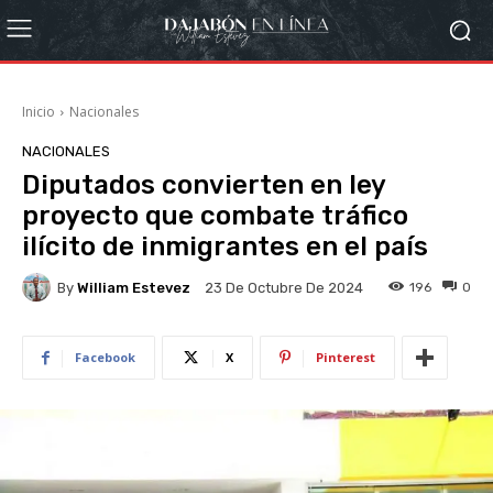
Inicio
Nacionales
NACIONALES
Diputados convierten en ley
proyecto que combate tráfico
ilícito de inmigrantes en el país
By
William Estevez
196
0
23 De Octubre De 2024
Facebook
X
Pinterest