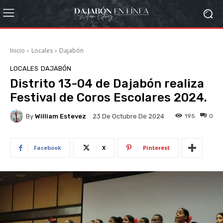
Inicio
Locales
Dajabón
LOCALES
DAJABÓN
Distrito 13-04 de Dajabón realiza
Festival de Coros Escolares 2024.
By
William Estevez
195
0
23 De Octubre De 2024
Facebook
X
Pinterest