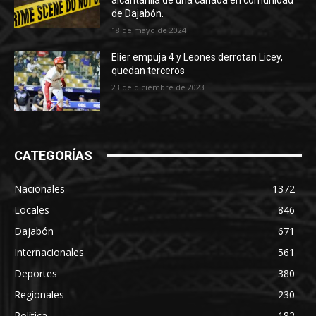
alcantarilla de una cañada en comunidad
de Dajabón.
18 de mayo de 2024
Elier empuja 4 y Leones derrotan Licey,
quedan terceros
23 de diciembre de 2023
CATEGORÍAS
Nacionales
1372
Locales
846
Dajabón
671
Internacionales
561
Deportes
380
Regionales
230
Política
182