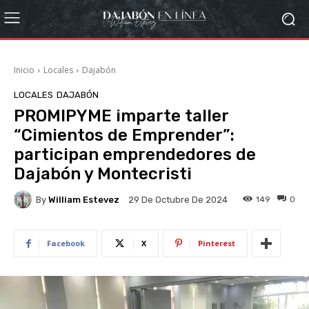
Inicio
Locales
Dajabón
LOCALES
DAJABÓN
PROMIPYME imparte taller
“Cimientos de Emprender”:
participan emprendedores de
Dajabón y Montecristi
By
William Estevez
149
0
29 De Octubre De 2024
Facebook
X
Pinterest