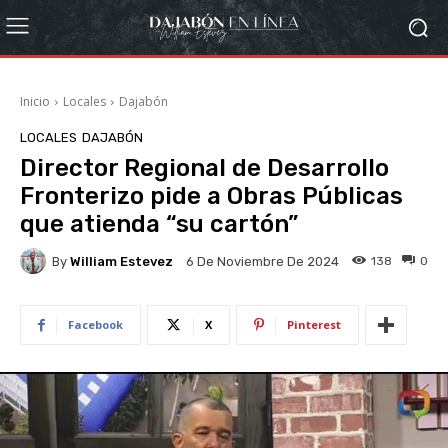
Inicio
Locales
Dajabón
LOCALES
DAJABÓN
Director Regional de Desarrollo
Fronterizo pide a Obras Públicas
que atienda “su cartón”
By
William Estevez
138
0
6 De Noviembre De 2024
Facebook
X
Pinterest