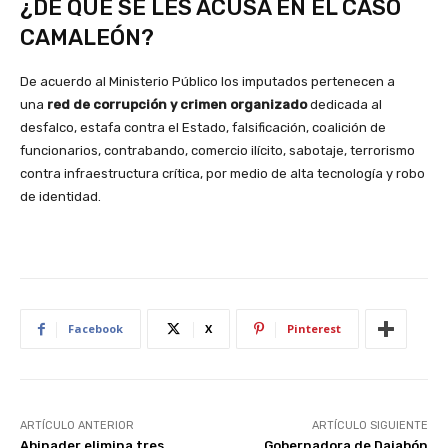
¿DE QUÉ SE LES ACUSA EN EL CASO
CAMALEÓN?
De acuerdo al Ministerio Público los imputados pertenecen a
una
red de corrupción y crimen organizado
dedicada al
desfalco, estafa contra el Estado, falsificación, coalición de
funcionarios, contrabando, comercio ilícito, sabotaje, terrorismo
contra infraestructura crítica, por medio de alta tecnología y robo
de identidad.
Facebook
X
Pinterest
ARTÍCULO ANTERIOR
ARTÍCULO SIGUIENTE
Abinader elimina tres
Gobernadora de Dajabón