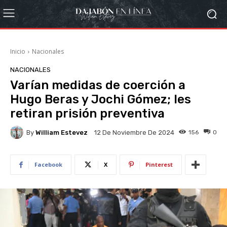
Inicio
Nacionales
NACIONALES
Varían medidas de coerción a
Hugo Beras y Jochi Gómez; les
retiran prisión preventiva
By
William Estevez
156
0
12 De Noviembre De 2024
Facebook
X
Pinterest