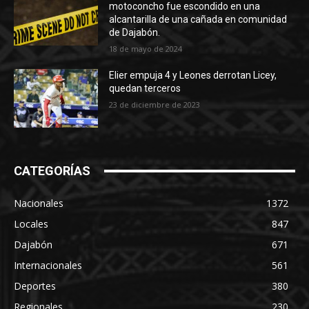
motoconcho fue escondido en una
alcantarilla de una cañada en comunidad
de Dajabón.
18 de mayo de 2024
Elier empuja 4 y Leones derrotan Licey,
quedan terceros
23 de diciembre de 2023
CATEGORÍAS
Nacionales
1372
Locales
847
Dajabón
671
Internacionales
561
Deportes
380
Regionales
230