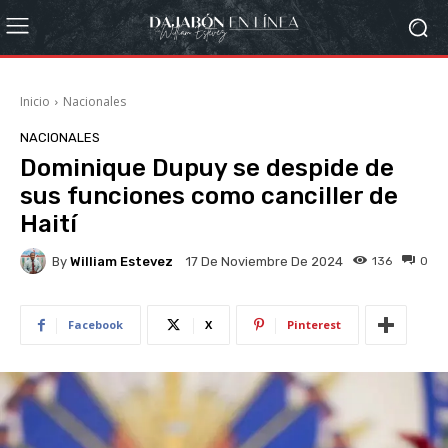
Inicio
Nacionales
NACIONALES
Dominique Dupuy se despide de
sus funciones como canciller de
Haití
By
William Estevez
136
0
17 De Noviembre De 2024
Facebook
X
Pinterest