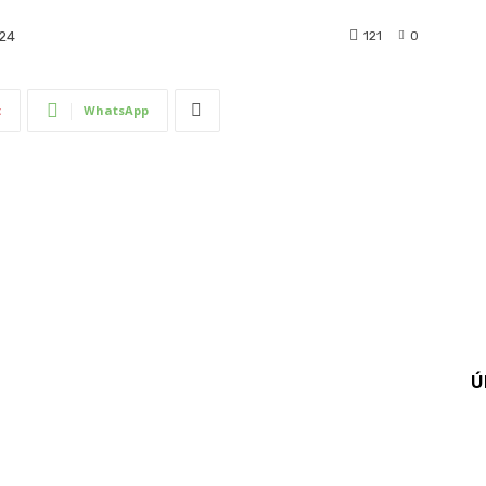
121
0
024
t
WhatsApp
Ú