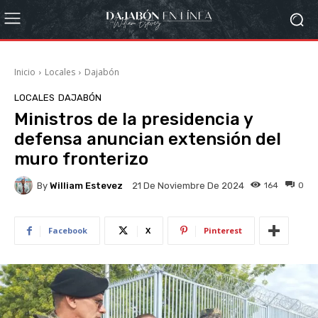
Inicio
Locales
Dajabón
LOCALES
DAJABÓN
Ministros de la presidencia y
defensa anuncian extensión del
muro fronterizo
By
William Estevez
164
0
21 De Noviembre De 2024
Facebook
X
Pinterest