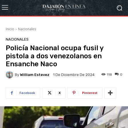
Inicio
Nacionales
NACIONALES
Policía Nacional ocupa fusil y
pistola a dos venezolanos en
Ensanche Naco
By
William Estevez
118
0
1 De Diciembre De 2024
Facebook
X
Pinterest