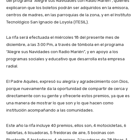
del programa “Alegre sus Navidades con Radio Marién”, quienes
explicaron que los boletos podrán ser adquiridos en la emisora,
centros de madres, en las parroquias de la zona, y en el Instituto
Tecnológico San Ignacio de Loyola (ITESIL).
La rifa será efectuada el miércoles 18 del presente mes de
diciembre, a las 3:00 Pm, a través de tómbola en el programa
“Alegre sus Navidades con Radio Marién”, y en apoyo a los
programas sociales y educativo que desarrolla esta empresa
radial.
El Padre Aquiles, expresó su alegría y agradecimiento con Dios,
porque nuevamente da la oportunidad de compartir de cerca y
directamente con su gente y ofrecerle estos premios, ya que es
una manera de mostrar lo que son y lo que hacen como
institución acompañando a las comunidades.
Este año la rifa incluye 40 premios, ellos son, 4 motocicletas, 6
tabletas, 6 licuadoras, 5 freidoras de aire, 5 bocinas con
Bluetooth, 5 tostadoras, 4 abanicos, 2 lavadoras de 28 libras, 1