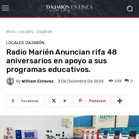
Inicio
Locales
Dajabón
LOCALES
DAJABÓN
Radio Marién Anuncian rifa 48
aniversarios en apoyo a sus
programas educativos.
By
William Estevez
238
0
3 De Diciembre De 2024
Facebook
X
Pinterest