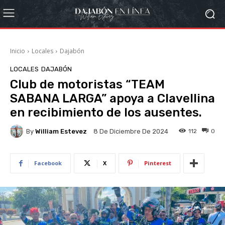
Inicio
Locales
Dajabón
LOCALES
DAJABÓN
Club de motoristas “TEAM
SABANA LARGA” apoya a Clavellina
en recibimiento de los ausentes.
By
William Estevez
112
0
8 De Diciembre De 2024
Facebook
X
Pinterest