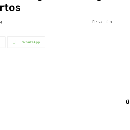
rtos
153
0
24
t
WhatsApp
Ú