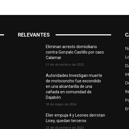
RELEVANTES
C
Eliminan arresto domiciliario
N
contra Gonzalo Castillo por caso
L
Calamar
21 de diciembre de 2023
D
In
Autoridades Investigan muerte
de motoconcho fue escondido
D
en una alcantarilla de una
R
cañada en comunidad de
Dajabón.
Po
18 de mayo de 2024
En
Elier empuja 4 y Leones derrotan
Licey, quedan terceros
23 de diciembre de 2023