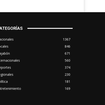
ATEGORÍAS
acionales
1367
ocales
846
ajabón
671
ternacionales
560
eportes
374
egionales
230
lítica
181
tretenimiento
169