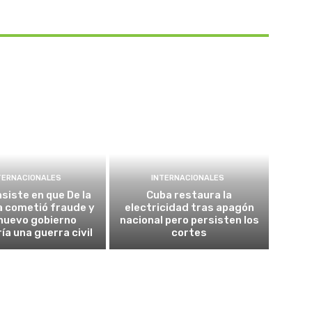
TERNACIONALES
INTERNACIONALES
nsiste en que De la
Cuba restaura la
la cometió fraude y
electricidad tras apagón
nuevo gobierno
nacional pero persisten los
ía una guerra civil
cortes