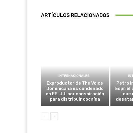
ARTÍCULOS RELACIONADOS
INTERNACIONALES
IN
Exproductor de The Voice
Petro i
Dominicana es condenado
Espriel
en EE. UU. por conspiración
que 
para distribuir cocaína
desatar