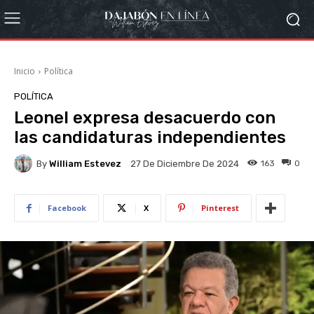
Inicio
Política
POLÍTICA
Leonel expresa desacuerdo con
las candidaturas independientes
By
William Estevez
163
0
27 De Diciembre De 2024
Facebook
X
Pinterest