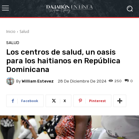
Inicio
Salud
SALUD
Los centros de salud, un oasis
para los haitianos en República
Dominicana
By
William Estevez
250
0
28 De Diciembre De 2024
Facebook
X
Pinterest