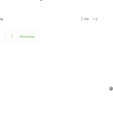
172
0
24
t
WhatsApp
Ú