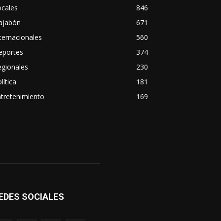
ocales
846
ajabón
671
ternacionales
560
eportes
374
egionales
230
lítica
181
tretenimiento
169
EDES SOCIALES