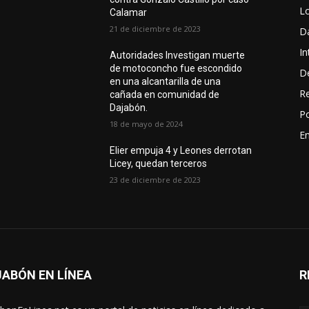
L
Calamar
21 de diciembre de 2023
D
In
Autoridades Investigan muerte
de motoconcho fue escondido
D
en una alcantarilla de una
R
cañada en comunidad de
Dajabón.
Po
18 de mayo de 2024
En
Elier empuja 4 y Leones derrotan
Licey, quedan terceros
23 de diciembre de 2023
ABÓN EN LÍNEA
R