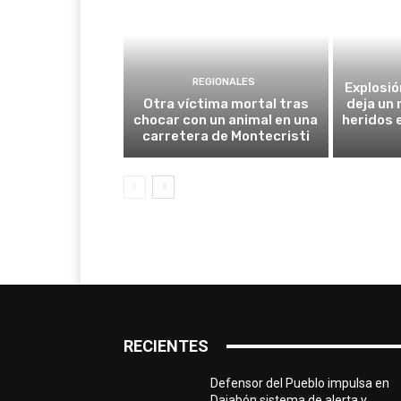
REGIONALES
Explosió
Otra víctima mortal tras
deja un
chocar con un animal en una
heridos 
carretera de Montecristi
RECIENTES
Defensor del Pueblo impulsa en
Dajabón sistema de alerta y