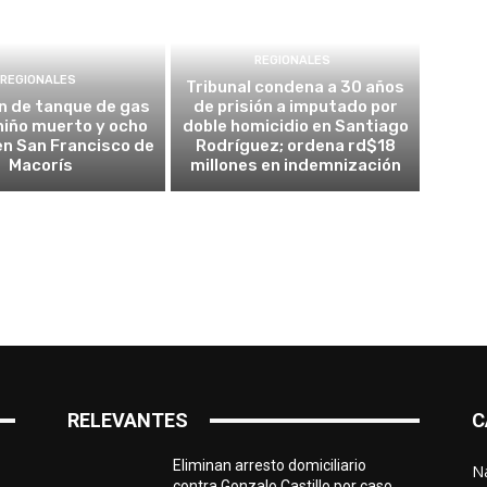
REGIONALES
REGIONALES
Tribunal condena a 30 años
n de tanque de gas
de prisión a imputado por
 niño muerto y ocho
doble homicidio en Santiago
en San Francisco de
Rodríguez; ordena rd$18
Macorís
millones en indemnización
RELEVANTES
C
Eliminan arresto domiciliario
N
contra Gonzalo Castillo por caso