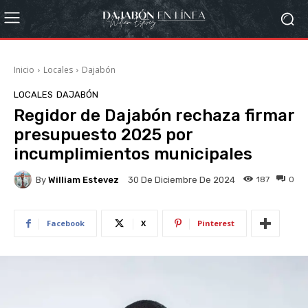
Inicio
Locales
Dajabón
LOCALES
DAJABÓN
Regidor de Dajabón rechaza firmar
presupuesto 2025 por
incumplimientos municipales
By
William Estevez
187
0
30 De Diciembre De 2024
Facebook
X
Pinterest