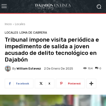
Inicio
Locales
LOCALES
LOMA DE CABRERA
Tribunal impone visita periódica e
impedimento de salida a joven
acusado de delito tecnológico en
Dajabón
By
William Estevez
154
0
2 De Enero De 2025
Facebook
X
Pinterest