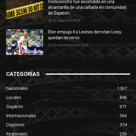
motoconcho fue escondido en una
alcantarilla de una cañada en comunidad
de Dajabón.
18 de mayo de 2024
Elier empuja 4 y Leones derrotan Licey,
quedan terceros
23 de diciembre de 2023
CATEGORÍAS
Nacionales
1367
Locales
846
Dajabón
671
Internacionales
560
Deportes
374
Regionales
230