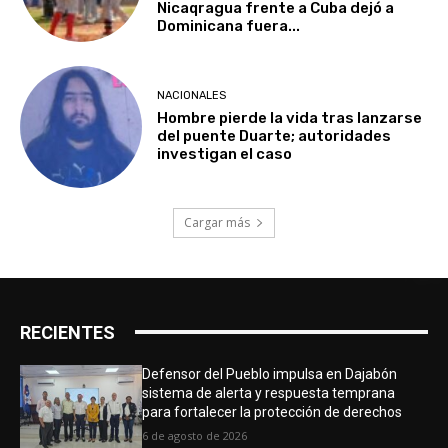
Nicaqragua frente a Cuba dejó a
Dominicana fuera...
NACIONALES
Hombre pierde la vida tras lanzarse
del puente Duarte; autoridades
investigan el caso
Cargar más
RECIENTES
Defensor del Pueblo impulsa en Dajabón
sistema de alerta y respuesta temprana
para fortalecer la protección de derechos
6 de agosto de 2026