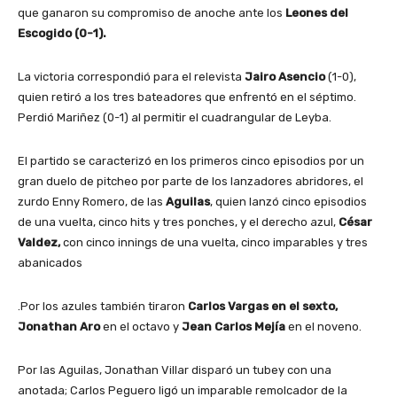
que ganaron su compromiso de anoche ante los
Leones del
Escogido (0-1).
La victoria correspondió para el relevista
Jairo Asencio
(1-0),
quien retiró a los tres bateadores que enfrentó en el séptimo.
Perdió Mariñez (0-1) al permitir el cuadrangular de Leyba.
El partido se caracterizó en los primeros cinco episodios por un
gran duelo de pitcheo por parte de los lanzadores abridores, el
zurdo Enny Romero, de las
Aguilas
, quien lanzó cinco episodios
de una vuelta, cinco hits y tres ponches, y el derecho azul,
César
Valdez,
con cinco innings de una vuelta, cinco imparables y tres
abanicados
.Por los azules también tiraron
Carlos Vargas en el sexto,
Jonathan Aro
en el octavo y
Jean Carlos Mejía
en el noveno.
Por las Aguilas, Jonathan Villar disparó un tubey con una
anotada; Carlos Peguero ligó un imparable remolcador de la