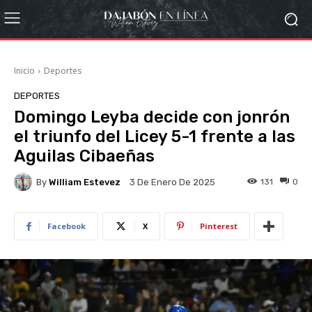
Inicio
Deportes
DEPORTES
Domingo Leyba decide con jonrón
el triunfo del Licey 5-1 frente a las
Aguilas Cibaeñas
By
William Estevez
131
0
3 De Enero De 2025
Facebook
X
Pinterest