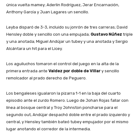
única vuelta mamey; Aderlin Rodríguez, Jerar Encarnación,
Anthony García y Juan Lagares un sencillo.
Leyba disparó de 3-3, incluido su jonrón de tres carreras; David
Hensley doble y sencillo con una empujada;
Gustavo Núñez
triple
y una anotada; Miguel Andújar un tubey y una anotada y Sergio
Alcántara un hit para el Licey.
Los aguiluchos tomaron el control del juego en la alta de la
primera entrada ante
Valdez por doble de Villar
y sencillo
remolcador al prado derecho de Peguero.
Los bengaleses igualaron la pizarra 1-1 en la baja del cuarto
episodio ante el zurdo Romero. Luego de Johan Rojas fallar con
línea al bosque central y Troy Johnston poncharse para el
segundo out, Andújar despachó doble entre el prado izquierdo y
central, y Hensley también bateó tubey empujador por el mismo
lugar anotando el corredor de la intermedia.