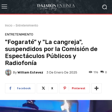
Inicio
Entretenimiento
ENTRETENIMIENTO
"Fogaraté" y "La cangreja",
suspendidos por la Comisión de
Espectáculos Públicos y
Radiofonía
By
William Estevez
176
0
3 De Enero De 2025
Facebook
X
Pinterest