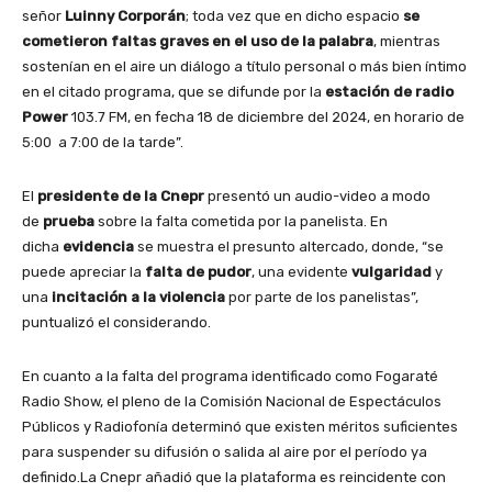
señor
Luinny Corporán
; toda vez que en dicho espacio
se
cometieron faltas graves en el uso de la palabra
, mientras
sostenían en el aire un diálogo a título personal o más bien íntimo
en el citado programa, que se difunde por la
estación de radio
Power
103.7 FM, en fecha 18 de diciembre del 2024, en horario de
5:00 a 7:00 de la tarde”.
El
presidente de la Cnepr
presentó un audio-video a modo
de
prueba
sobre la falta cometida por la panelista. En
dicha
evidencia
se muestra el presunto altercado, donde, “se
puede apreciar la
falta de pudor
, una evidente
vulgaridad
y
una
incitación a la violencia
por parte de los panelistas”,
puntualizó el considerando.
En cuanto a la falta del programa identificado como Fogaraté
Radio Show, el pleno de la Comisión Nacional de Espectáculos
Públicos y Radiofonía determinó que existen méritos suficientes
para suspender su difusión o salida al aire por el período ya
definido.La Cnepr añadió que la plataforma es reincidente con