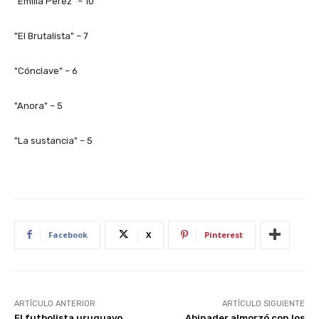
"Emilia Pérez" – 10
"El Brutalista" – 7
"Cónclave" – 6
"Anora" – 5
"La sustancia" – 5
Facebook
X
Pinterest
ARTÍCULO ANTERIOR
ARTÍCULO SIGUIENTE
El futbolista uruguayo
Abinader almorzó con los