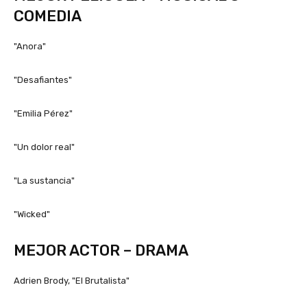
COMEDIA
"Anora"
"Desafiantes"
"Emilia Pérez"
"Un dolor real"
"La sustancia"
"Wicked"
MEJOR ACTOR – DRAMA
Adrien Brody, "El Brutalista"