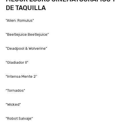
DE TAQUILLA
"Alien: Romulus"
"Beetlejuice Beetlejuice"
"Deadpool & Wolverine"
"Gladiador II"
"Intensa Mente 2″
"Tornados"
"Wicked"
"Robot Salvaje"