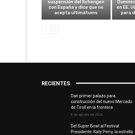
suspensión del Schengen
Domini
con España y dice que no
en EE. U
acepta ultimátums
para d
RECIENTES
Dan primer palazo para
construcción del nuevo Mercado
de Tirolí en la frontera
8 de agosto de 2026
Del Super Bowl al Festival
Presidente: Katy Perry, la estrella