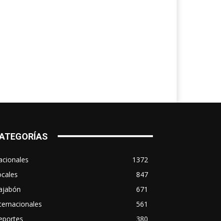
ATEGORÍAS
acionales
1372
ocales
847
ajabón
671
ternacionales
561
eportes
380