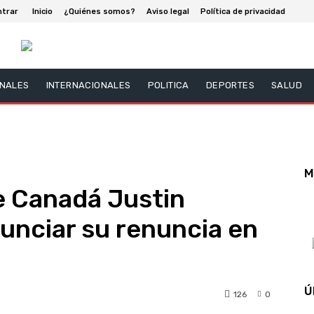
ntrar
Inicio
¿Quiénes somos?
Aviso legal
Política de privacidad
NALES
INTERNACIONALES
POLITICA
DEPORTES
SALUD
M
e Canadá Justin
unciar su renuncia en
Ú
126
0