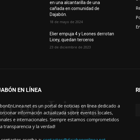
en una alcantarilla de una
R
cañada en comunidad de
Dajabón.
Po
18 de mayo de 2024
En
Elier empuja 4 y Leones derrotan
Licey, quedan terceros
23 de diciembre de 2023
ABÓN EN LÍNEA
R
n en Linea
bonEnLinea.net es un portal de noticias en línea dedicado a
orcionar información actualizada sobre eventos locales,
onales e internacionales. Siempre estamos comprometidos
la transparencia y la verdad!
 contactos escriba a:
contactos@dajabonenlinea.net