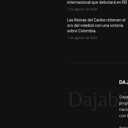
internacional que debutará en RD
7 de agosto de 2026
Las Reinas del Caribe retienen el
oro del voleibol con una victoria
sobre Colombia
7 de agosto de 2026
DAJ
Dajabó
Daja
prop
naci
con 
Para