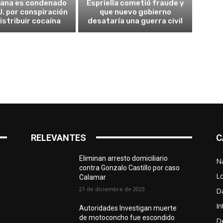
cana es condenado
Espriella cometió fraude y
U. por conspiración
que nuevo gobierno
istribuir cocaína
desataría una guerra civil
RELEVANTES
C
Eliminan arresto domiciliario
N
contra Gonzalo Castillo por caso
L
Calamar
21 de diciembre de 2023
D
In
Autoridades Investigan muerte
de motoconcho fue escondido
D