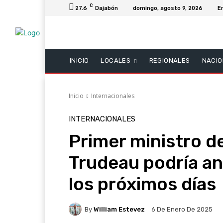
C
27.6
Dajabón
domingo, agosto 9, 2026
E
INICIO
LOCALES
REGIONALES
NACIO
Inicio
Internacionales
INTERNACIONALES
Primer ministro d
Trudeau podría an
los próximos días
By
William Estevez
6 De Enero De 2025