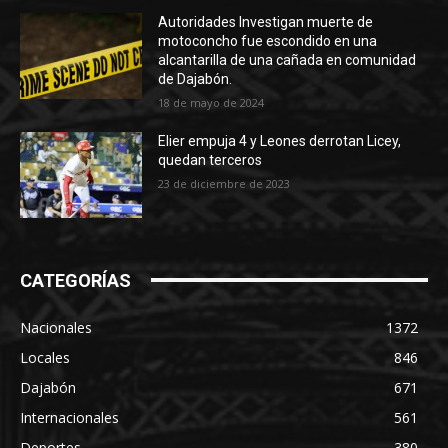
Autoridades Investigan muerte de
motoconcho fue escondido en una
alcantarilla de una cañada en comunidad
de Dajabón.
18 de mayo de 2024
Elier empuja 4 y Leones derrotan Licey,
quedan terceros
23 de diciembre de 2023
CATEGORÍAS
Nacionales
1372
Locales
846
Dajabón
671
Internacionales
561
Deportes
380