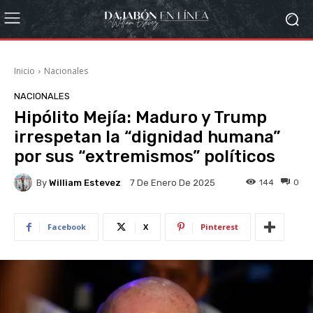
Inicio
Nacionales
NACIONALES
Hipólito Mejía: Maduro y Trump
irrespetan la “dignidad humana”
por sus “extremismos” políticos
By
William Estevez
144
0
7 De Enero De 2025
Facebook
X
Pinterest