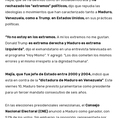
rechazado los “extremos” políticos,
dijo que repudia las
ideologías o movimientos que han caracterizado tanto a
Maduro,
Venezuela, como a Trump
,
en Estados Unidos,
en sus prácticas
políticas.
“Yo no estoy en los extremos.
A mí los extremos no me gustan.
Donald Trump
es extrema derecha y Maduro es extrema
izquierda”
, dijo el exmandatario en una entrevista televisada en
el programa “Hoy Mismo”. Y agregó: “Los dos cometen los mismos
errores y el mismo irrespeto a la dignidad humana”.
Mejía, que fue jefe de Estado entre 2000 y 2004,
indicó que
está en contra de la
“dictadura de Maduro en Venezuela”
. Este
viernes 10, Maduro tiene previsto juramentarse como presidente
para un tercer mandato consecutivo de seis años.
En las elecciones presidenciales venezolanas, el
Consejo
Nacional Electoral (CNE)
anunció a Maduro como ganador, con
52% de los votos. Sin embargo, la oposición, representada por