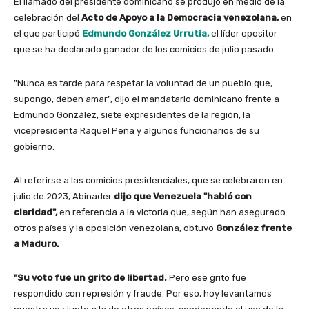
El llamado del presidente dominicano se produjo en medio de la
celebración del
Acto de Apoyo a la Democracia venezolana,
en
el que participó
Edmundo González Urrutia,
el líder opositor
que se ha declarado ganador de los comicios de julio pasado.
"Nunca es tarde para respetar la voluntad de un pueblo que,
supongo, deben amar", dijo el mandatario dominicano frente a
Edmundo González, siete expresidentes de la región, la
vicepresidenta Raquel Peña y algunos funcionarios de su
gobierno.
Al referirse a las comicios presidenciales, que se celebraron en
julio de 2023, Abinader
dijo que Venezuela "habló con
claridad",
en referencia a la victoria que, según han asegurado
otros países y la oposición venezolana, obtuvo
González frente
a Maduro.
"Su voto fue un grito de libertad.
Pero ese grito fue
respondido con represión y fraude. Por eso, hoy levantamos