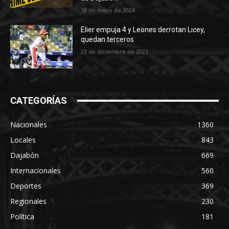
18 de mayo de 2024
Elier empuja 4 y Leones derrotan Licey,
quedan terceros
23 de diciembre de 2023
CATEGORÍAS
Nacionales
1360
Locales
843
Dajabón
669
Internacionales
560
Deportes
369
Regionales
230
Política
181