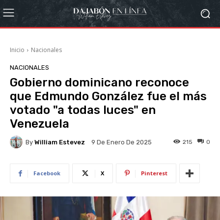
Inicio
Nacionales
NACIONALES
Gobierno dominicano reconoce
que Edmundo González fue el más
votado "a todas luces" en
Venezuela
By
William Estevez
215
0
9 De Enero De 2025
Facebook
X
Pinterest