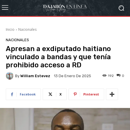
Inicio
Nacionales
NACIONALES
Apresan a exdiputado haitiano
vinculado a bandas y que tenía
prohibido acceso a RD
By
William Estevez
192
0
13 De Enero De 2025
Facebook
X
Pinterest