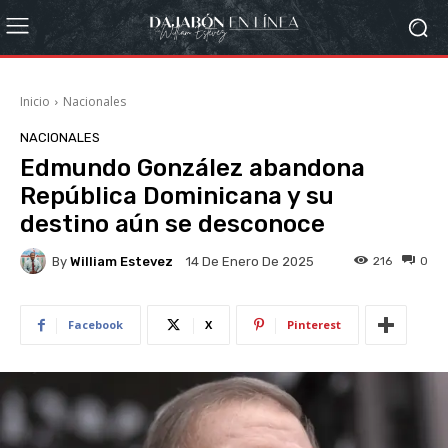
Inicio
Nacionales
NACIONALES
Edmundo González abandona
República Dominicana y su
destino aún se desconoce
By
William Estevez
216
0
14 De Enero De 2025
Facebook
X
Pinterest