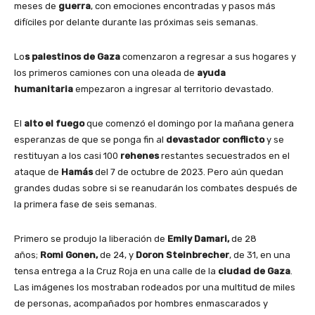
meses de
guerra
, con emociones encontradas y pasos más
difíciles por delante durante las próximas seis semanas.
Lo
s palestinos de Gaza
comenzaron a regresar a sus hogares y
los primeros camiones con una oleada de
ayuda
humanitaria
empezaron a ingresar al territorio devastado.
El
alto el fuego
que comenzó el domingo por la mañana genera
esperanzas de que se ponga fin al
devastador conflicto
y se
restituyan a los casi 100
rehenes
restantes secuestrados en el
ataque de
Hamás
del 7 de octubre de 2023. Pero aún quedan
grandes dudas sobre si se reanudarán los combates después de
la primera fase de seis semanas.
Primero se produjo la liberación de
Emily Damari,
de 28
años;
Romi Gonen,
de 24, y
Doron Steinbrecher
, de 31, en una
tensa entrega a la Cruz Roja en una calle de la
ciudad de Gaza
.
Las imágenes los mostraban rodeados por una multitud de miles
de personas, acompañados por hombres enmascarados y