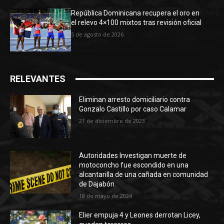
República Dominicana recupera el oro en
el relevo 4×100 mixtos tras revisión oficial
5 de agosto de 2026
RELEVANTES
Eliminan arresto domiciliario contra
Gonzalo Castillo por caso Calamar
21 de diciembre de 2023
Autoridades Investigan muerte de
motoconcho fue escondido en una
alcantarilla de una cañada en comunidad
de Dajabón.
18 de mayo de 2024
Elier empuja 4 y Leones derrotan Licey,