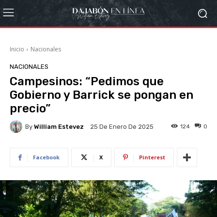
Inicio
Nacionales
NACIONALES
Campesinos: “Pedimos que
Gobierno y Barrick se pongan en
precio”
By
William Estevez
124
0
25 De Enero De 2025
Facebook
X
Pinterest