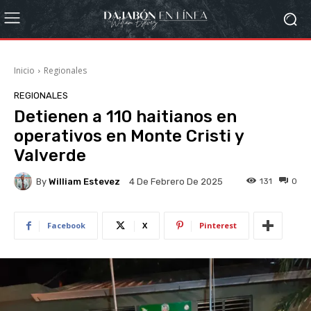
Inicio
Regionales
REGIONALES
Detienen a 110 haitianos en
operativos en Monte Cristi y
Valverde
By
William Estevez
131
0
4 De Febrero De 2025
Facebook
X
Pinterest