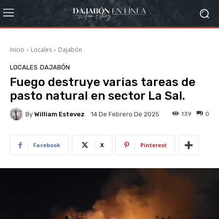
Inicio
Locales
Dajabón
LOCALES
DAJABÓN
Fuego destruye varias tareas de
pasto natural en sector La Sal.
By
William Estevez
139
0
14 De Febrero De 2025
Facebook
X
Pinterest