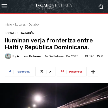
Inicio
Locales
Dajabón
LOCALES
DAJABÓN
Iluminan verja fronteriza entre
Haití y República Dominicana.
By
William Estevez
143
0
16 De Febrero De 2025
Facebook
X
Pinterest