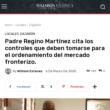
Inicio
Locales
Dajabón
LOCALES
DAJABÓN
Padre Regino Martínez cita los
controles que deben tomarse para
el ordenamiento del mercado
fronterizo.
By
William Estevez
143
0
6 De Marzo De 2025
Facebook
X
Pinterest