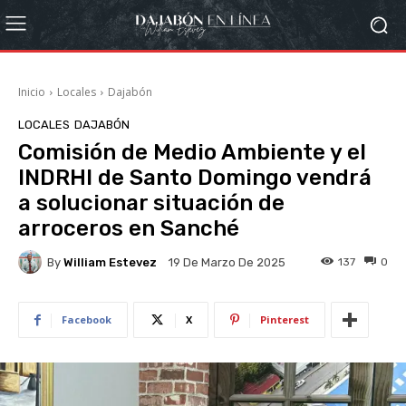
Inicio
Locales
Dajabón
LOCALES
DAJABÓN
Comisión de Medio Ambiente y el
INDRHI de Santo Domingo vendrá
a solucionar situación de
arroceros en Sanché
By
William Estevez
137
0
19 De Marzo De 2025
Facebook
X
Pinterest