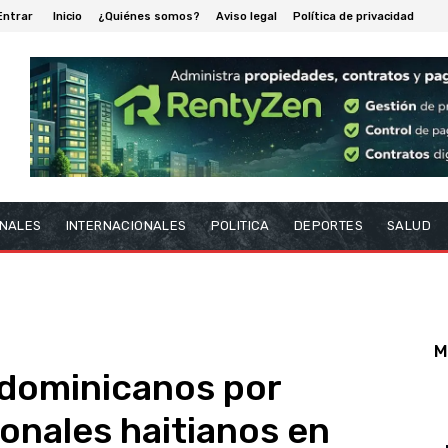
Entrar
Inicio
¿Quiénes somos?
Aviso legal
Política de privacidad
NALES
INTERNACIONALES
POLITICA
DEPORTES
SALUD
M
 dominicanos por
ionales haitianos en