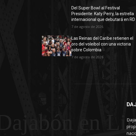
Del Super Bowl al Festival
Presidente: Katy Perry, la estrella
internacional que debutará en RD
7 de agosto de 2026
Las Reinas del Caribe retienen el
oro del voleibol con una victoria
sobre Colombia
7 de agosto de 2026
DAJ
Dajabón en Li
Daja
prop
naci