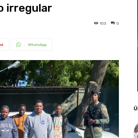
 irregular
103
0
st
WhatsApp
Ú