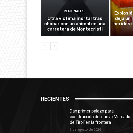
REGIONALES
Explosió
Otra víctima mortal tras
deja un
chocar con un animal en una
heridos 
carretera de Montecristi
RECIENTES
Dan primer palazo para
construcción del nuevo Mercado
de Tirolí en la frontera
8 de agosto de 2026