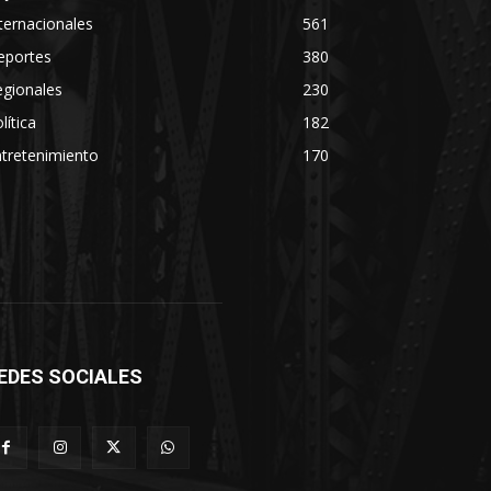
ternacionales
561
eportes
380
egionales
230
lítica
182
tretenimiento
170
EDES SOCIALES