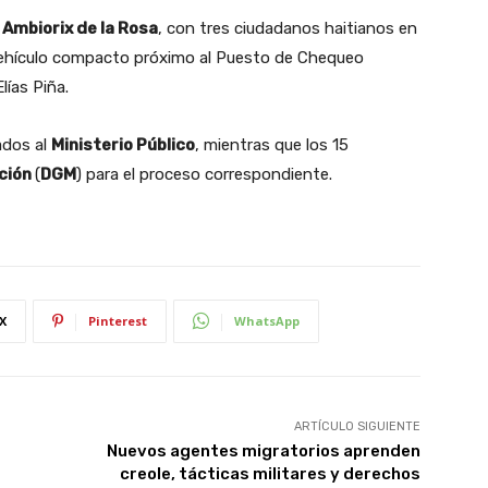
o
Ambiorix de la Rosa
, con tres ciudadanos haitianos en
n vehículo compacto próximo al Puesto de Chequeo
lías Piña.
ados al
Ministerio Público
, mientras que los 15
ación
(
DGM
) para el proceso correspondiente.
X
Pinterest
WhatsApp
ARTÍCULO SIGUIENTE
Nuevos agentes migratorios aprenden
creole, tácticas militares y derechos