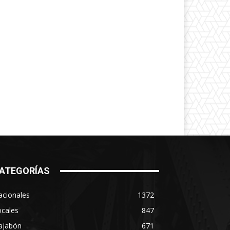
ATEGORÍAS
acionales
1372
ocales
847
ajabón
671