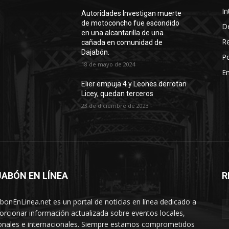
In
Autoridades Investigan muerte
de motoconcho fue escondido
D
en una alcantarilla de una
R
cañada en comunidad de
Dajabón.
Po
18 de mayo de 2024
En
Elier empuja 4 y Leones derrotan
Licey, quedan terceros
23 de diciembre de 2023
ABÓN EN LÍNEA
R
nea
bonEnLinea.net es un portal de noticias en línea dedicado a
orcionar información actualizada sobre eventos locales,
onales e internacionales. Siempre estamos comprometidos