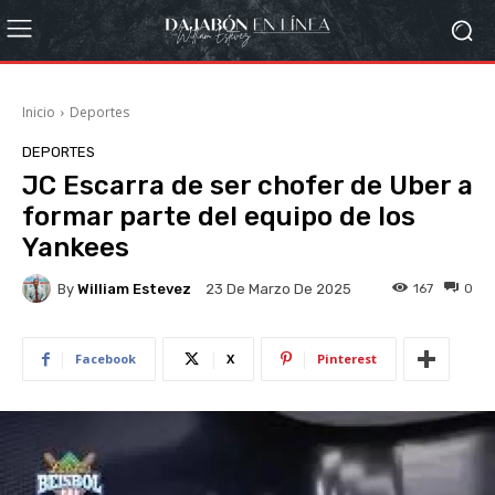
Inicio
Deportes
DEPORTES
JC Escarra de ser chofer de Uber a
formar parte del equipo de los
Yankees
By
William Estevez
167
0
23 De Marzo De 2025
Facebook
X
Pinterest